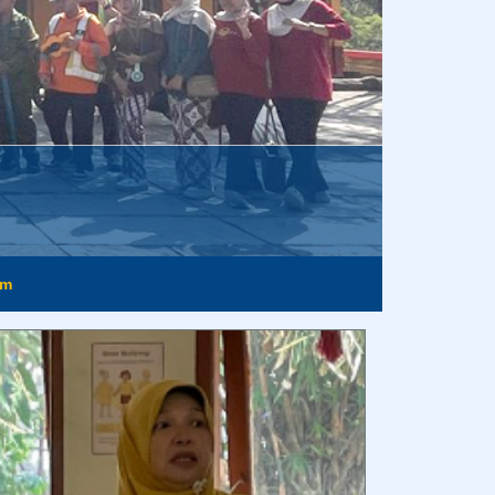
im
rinya hari ini.
Anonim