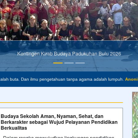
Perkemahan Satu Hari (Persari)
alah buta. Dan ilmu pengetahuan tanpa agama adalah lumpuh.
Anon
masa depan. Hari esok untuk orang-orang yang telah mempersiapkan di
Budaya Sekolah Aman, Nyaman, Sehat, dan
Berkarakter sebagai Wujud Pelayanan Pendidikan
Berkualitas
Dalam rangka mewujudkan lingkungan pendidikan