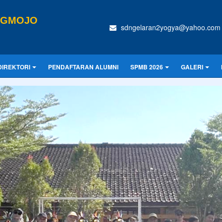
NGMOJO
sdngelaran2yogya@yahoo.com
DIREKTORI
PENDAFTARAN ALUMNI
SPMB 2026
GALERI